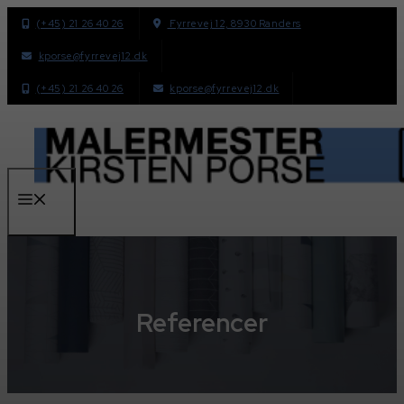
Hop
(+45) 21 26 40 26
Fyrrevej 12, 8930 Randers
til
kporse@fyrrevej12.dk
indhold
(+45) 21 26 40 26
kporse@fyrrevej12.dk
Menu
Referencer