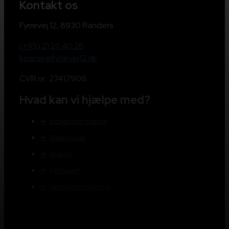
Kontakt os
Fyrrevej 12, 8930 Randers
(+45) 21 26 40 26
kporse@fyrrevej12.dk
CVR nr.: 27417906
Hvad kan vi hjælpe med?
Indvendig maling
Maling ude
Spartel
Filt/tapet
Facaderenovering