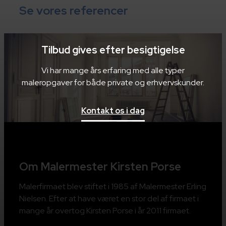
Se vores referencer
Tilbud gives efter besigtigelse
Vi har mange års erfaring med alle typer
maleropgaver for både private og erhvervskunder.
Kontakt os i dag
Om Malermester Kirsten Porse
Malerfirmaet blev stiftet i 1985 af Malermester Erling
Nielsen. Efter at have været en stor del af firmaet i
mange år overtog Kirsten Porse i år 2011 firmaet.